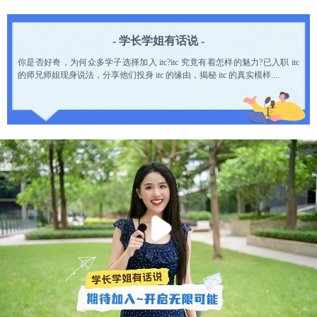
- 学长学姐有话说 -
你是否好奇，为何众多学子选择加入 itc?itc 究竟有着怎样的魅力?已入职 itc
的师兄师姐现身说法，分享他们投身 itc 的缘由，揭秘 itc 的真实模样....