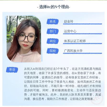
- 选择itc的N个理由-
姓名
赵金玲
部门
运营中心
岗位
体系认证工程师
院校
广西民族大学
从初入itc到现在已经过去5个年头了，在这方充满机遇与挑战
寄语
的天地里，收获了许多宝贵的感悟。在itc里收获了许多，有
可爱的同事，提携自己的领导，还有很多宝贵的工作经验，
让我在日常工作中学会了很多与人相处、如何高效的工作途
径。​职场如马拉松，不能只靠一时冲劲，稳扎稳打才有持续
进步的可能。同时，要积极拥抱变化，主动学习适应新趋
势，才能不被淘汰。此外，良好的人际关系至关重要，真诚
沟通、换位思考，能助力工作推进，让职场之路更顺遂。