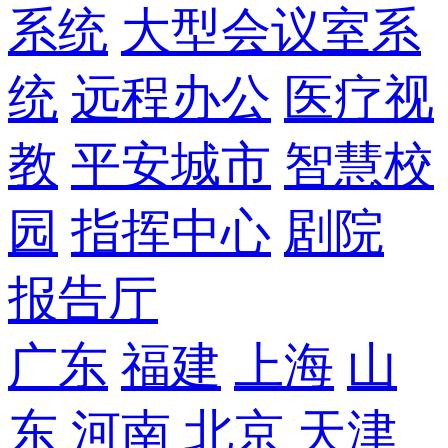
系统
大型会议室系
统
远程办公
医疗视
教
平安城市
智慧校
园
指挥中心
剧院
报告厅
广东
福建
上海
山
东
河南
北京
天津