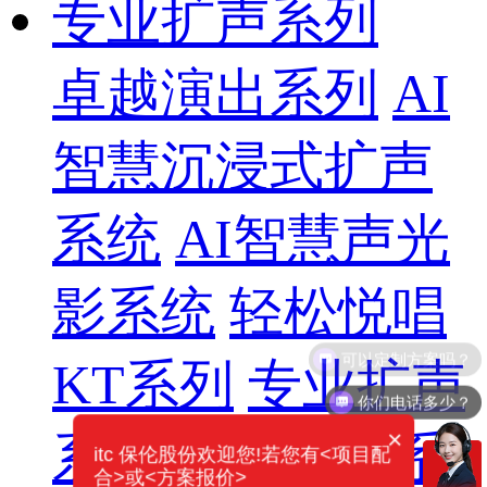
专业扩声系列
卓越演出系列
AI
智慧沉浸式扩声
系统
AI智慧声光
影系统
轻松悦唱
KT系列
专业扩声
你们电话多少？
×
系列
专业音箱系
itc 保伦股份欢迎您!若您有<项目配
合>或<方案报价>