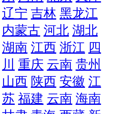
辽宁
吉林
黑龙江
内蒙古
河北
湖北
湖南
江西
浙江
四
川
重庆
云南
贵州
山西
陕西
安徽
江
苏
福建
云南
海南