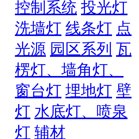
控制系统
投光灯
洗墙灯
线条灯
点
光源
园区系列
瓦
楞灯、墙角灯、
窗台灯
埋地灯
壁
灯
水底灯、喷泉
灯
辅材