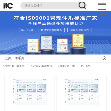
公共广播系列
AI智慧88广播系统
AI校园防欺凌系统
校园应急广播
PIS系统
IP消防广播
AI智慧可视对讲系统
78云IP广播
67IP广播
77IP广播
66智能广播
可
定向广播
应急广播
AI智慧机场广播系统
AI智慧轨道交通广播系统
AI智
演讲台、音控、话筒
全部