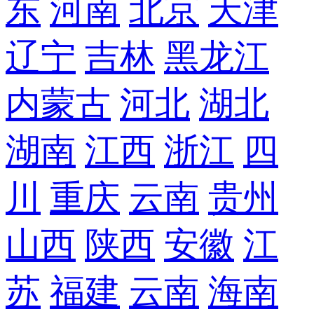
东
河南
北京
天津
辽宁
吉林
黑龙江
内蒙古
河北
湖北
湖南
江西
浙江
四
川
重庆
云南
贵州
山西
陕西
安徽
江
苏
福建
云南
海南