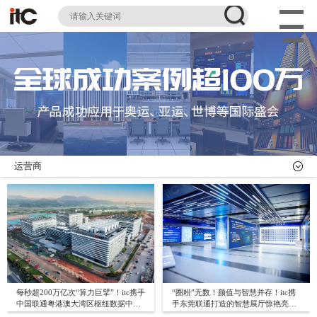
运营商
每秒超200万亿次“算力巨擘”！itc携手
“圈粉”无数！颜值与智慧并存！itc携
中国联通粤港澳大湾区枢纽数据中心
手东莞联通打造的智慧展厅惊艳亮
打造智慧办公新标杆，效率狂飙！
相！