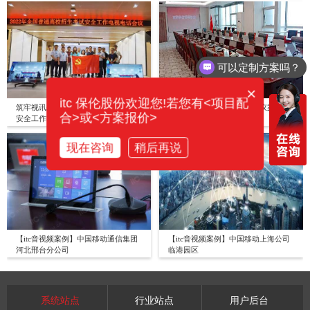
可以定制方案吗？
×
itc 保伦股份欢迎您!若您有<项目配
筑牢视讯会议安全网|itc全力保障高考
【itc扩声、无纸化、数字会议案例】
合>或<方案报价>
安全工作电视电话会议顺利进
宁波联通综合大楼
行！！！
现在咨询
稍后再说
【itc音视频案例】中国移动通信集团
【itc音视频案例】中国移动上海公司
河北邢台分公司
临港园区
系统站点
行业站点
用户后台