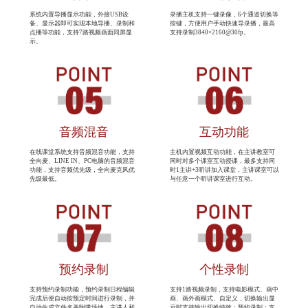
系统内置导播显示功能，外接USB设
录播主机支持一键录像，6个通道切换等
备、显示器即可实现本地导播、录制和
按键，方便用户手动快速导录播，最高
点播等功能，支持7路视频画面同屏显
支持录制3840×2160@30fp。
示。
音频混音
互动功能
在线课堂系统支持音频混音功能，支持
主机内置视频互动功能，在主讲教室可
全向麦、LINE IN、PC电脑的音频混音
同时对多个课室互动授课，最多支持同
功能，支持音频优先级，全向麦克风优
时1主讲+3听讲加入课堂，主讲课室可以
先级最低。
与任意一个听讲课室进行互动。
预约录制
个性录制
支持预约录制功能，预约录制日程编辑
支持1路视频录制，支持电影模式、画中
完成后便自动按预定时间进行录制，并
画、画外画模式、自定义，切换输出显
自动生成文件名并附带场地、主讲人和
示时支持输出切换特效；预约录制；支