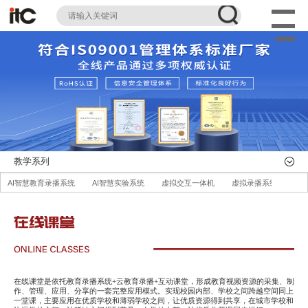
教学系列
AI智慧教育录播系统
AI智慧实验系统
虚拟交互一体机
虚拟录播系统
职
无线便携式录播系统
AI智慧录播管理平台
AI智慧体育系统
智慧纸笔互动系统
大数据精准教学平台
互联黑板
教学一体机
智慧黑板
高拍仪
教室吊
AI智慧校园场室管理系统
星闪无线麦克风教学扩声系统
AI智慧教室健康照明系统
在线课堂是依托教育录播系统+云教育录播+互动课堂，形成教育视频资源的采集、制
作、管理、应用、分享的一套完整应用模式。实现校园内部、学校之间跨越空间同上
一堂课，主要应用在优质学校和薄弱学校之间，让优质资源得到共享，在城市学校和