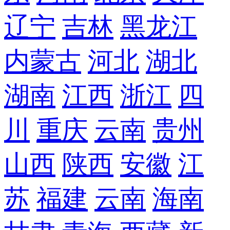
辽宁
吉林
黑龙江
内蒙古
河北
湖北
湖南
江西
浙江
四
川
重庆
云南
贵州
山西
陕西
安徽
江
苏
福建
云南
海南