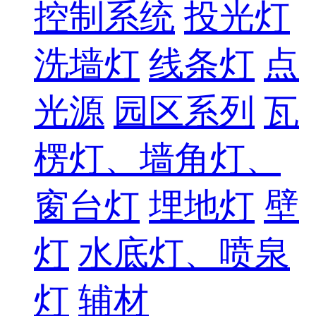
控制系统
投光灯
洗墙灯
线条灯
点
光源
园区系列
瓦
楞灯、墙角灯、
窗台灯
埋地灯
壁
灯
水底灯、喷泉
灯
辅材