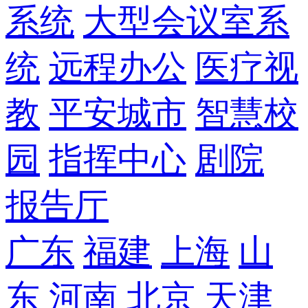
系统
大型会议室系
统
远程办公
医疗视
教
平安城市
智慧校
园
指挥中心
剧院
报告厅
广东
福建
上海
山
东
河南
北京
天津