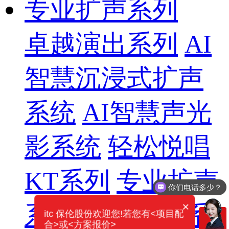
专业扩声系列
卓越演出系列
AI
智慧沉浸式扩声
系统
AI智慧声光
影系统
轻松悦唱
KT系列
专业扩声
你们电话多少？
需要产品报价
×
系列
专业音箱系
itc 保伦股份欢迎您!若您有<项目配
合>或<方案报价>