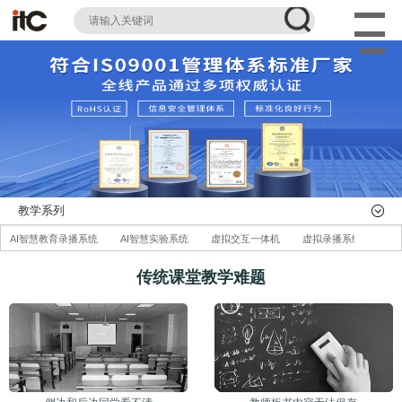
教学系列
AI智慧教育录播系统
AI智慧实验系统
虚拟交互一体机
虚拟录播系统
职
无线便携式录播系统
AI智慧录播管理平台
AI智慧体育系统
智慧纸笔互动系统
传统课堂教学难题
大数据精准教学平台
互联黑板
教学一体机
智慧黑板
高拍仪
教室吊
AI智慧校园场室管理系统
星闪无线麦克风教学扩声系统
AI智慧教室健康照明系统