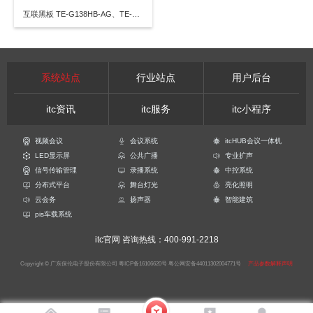
互联黑板 TE-G138HB-AG、TE-G138HB-TG、TE-G165HB-AG、TE-G165HB-TG
系统站点
行业站点
用户后台
itc资讯
itc服务
itc小程序
视频会议
会议系统
itcHUB会议一体机
LED显示屏
公共广播
专业扩声
信号传输管理
录播系统
中控系统
分布式平台
舞台灯光
亮化照明
云会务
扬声器
智能建筑
pis车载系统
itc官网
咨询热线：400-991-2218
Copyright © 广东保伦电子股份有限公司
粤ICP备16106620号
粤公网安备44011302004771号
产品参数解释声明