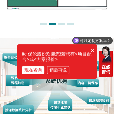
可以定制方案吗？
×
itc 保伦股份欢迎您!若您有<项目配
合>或<方案报价>
现在咨询
稍后再说