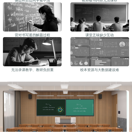
侧边和后边同学看不清
教师板书内容无法保存
背对书写遮挡解题过程
课堂乏味缺少互动
无法录课教学、教研负担重
校本资源与大数据建设难