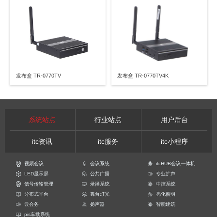
发布盒 TR-0770TV
发布盒 TR-0770TV4K
系统站点
行业站点
用户后台
itc资讯
itc服务
itc小程序
视频会议
会议系统
itcHUB会议一体机
LED显示屏
公共广播
专业扩声
信号传输管理
录播系统
中控系统
分布式平台
舞台灯光
亮化照明
云会务
扬声器
智能建筑
pis车载系统