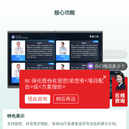
核心功能
可以定制方案吗？
你们电话多少？
×
itc 保伦股份欢迎您!若您有<项目配
合>或<方案报价>
现在咨询
稍后再说
自主服务
介绍。
可为患者提供账单查询、药价查询、医嘱查询、点餐等自助服务。