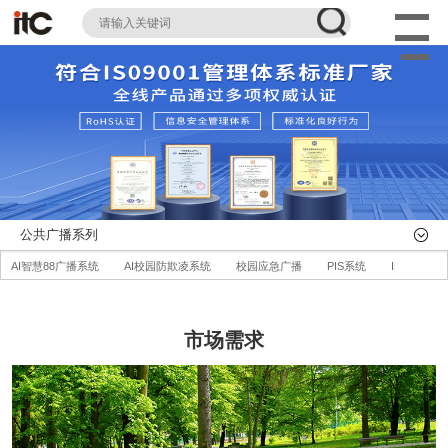
公共广播系列
AI智慧88广播系统
AI校园防欺凌系统
校园应急广播
PIS系统
IP消防广播
AI智慧可视对讲系统
78云IP广播
67IP广播
77IP广播
66智能广播
可
定向广播
应急广播
AI智慧机场广播系统
AI智慧轨道交通广播系统
AI智
市场需求
演讲台、音控、话筒
全部