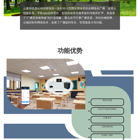
云播系统是itc特别研发的一款针对小范围应用场景的全网络化广播，采用云
端服务器，手机app远程管控，实现高保真音频零延时传输和扩声。其改变
了“广播音质难突破”的行业现象，重点在于打磨广播音质，并结合物联网、
云端控制等网络技术，改善了广播延时性长、管理难度大等问题。
功能优势
零延时采播
手机APP远程音源播控
CD级音质
无损音频传输
全球统一校时