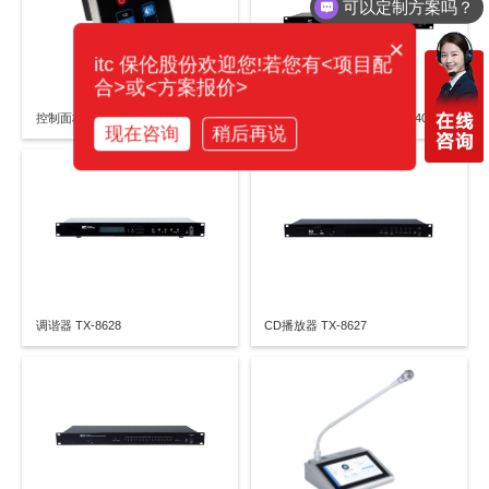
可以定制方案吗？
×
itc 保伦股份欢迎您!若您有<项目配
合>或<方案报价>
控制面板 TX-8611
分区功放TX-86120Z/TX-86240Z/TX-86350Z/TX-86500Z
现在咨询
稍后再说
调谐器 TX-8628
CD播放器 TX-8627