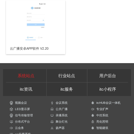
云广播安卓APP软件 V2.20
系统站点
行业站点
用户后台
itc资讯
itc服务
itc小程序
视频会议
会议系统
itcHUB会议一体机
LED显示屏
公共广播
专业扩声
信号传输管理
录播系统
中控系统
分布式平台
舞台灯光
亮化照明
云会务
扬声器
智能建筑