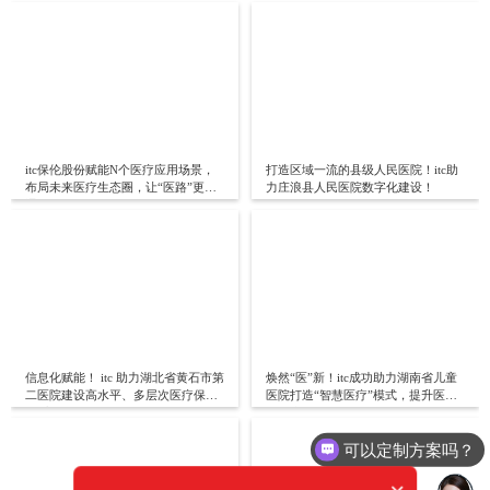
itc保伦股份赋能N个医疗应用场景，
打造区域一流的县级人民医院！itc助
布局未来医疗生态圈，让“医路”更畅
力庄浪县人民医院数字化建设！
通！
信息化赋能！ itc 助力湖北省黄石市第
焕然“医”新！itc成功助力湖南省儿童
二医院建设高水平、多层次医疗保障
医院打造“智慧医疗”模式，提升医疗
体系！
服务水平
可以定制方案吗？