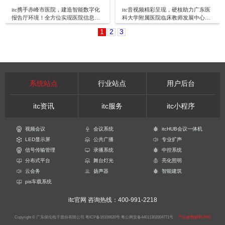
itc携手赤峰市医院，建造智能数字化
itc音视频精彩呈现，硬核助力广东医
报告厅环境！全方位实现医院信息聚
科大学附属医院临床教师发展中心揭
合！
牌仪式
1
2
3
系统站点
行业站点
用户后台
itc资讯
itc服务
itc小程序
视频会议
会议系统
itcHUB会议一体机
LED显示屏
公共广播
专业扩声
信号传输管理
录播系统
中控系统
分布式平台
舞台灯光
亮化照明
云会务
扬声器
智能建筑
pis车载系统
itc官网
咨询热线：400-991-2218
Copyright © 广东保伦电子股份有限公司
粤ICP备16106620号
粤公网安备44011302004771号
产品参数解释声明