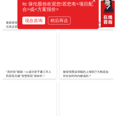
×
itc 保伦股份欢迎您!若您有<项目配
合>或<方案报价>
现在咨询
稍后再说
最新疫情研判媒体专访， itc会议扩声
itc 助力弋矶山医院打造远程会诊中
完美还原钟老声音！
心！促进优质医疗资源纵向流动！
“高科技”赋能！itc成功牵手廉江市人
被疫情围追堵截的上海医疗方舱是如
民医院共建“智慧医院”新标杆！
何在短时间内建成的？