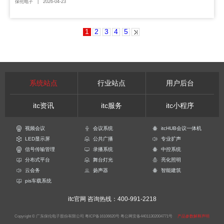
保伦电子 | 2026-04-23
1
2
3
4
5
系统站点
行业站点
用户后台
itc资讯
itc服务
itc小程序
视频会议
会议系统
itcHUB会议一体机
LED显示屏
公共广播
专业扩声
信号传输管理
录播系统
中控系统
分布式平台
舞台灯光
亮化照明
云会务
扬声器
智能建筑
pis车载系统
itc官网
咨询热线：400-991-2218
Copyright © 广东保伦电子股份有限公司
粤ICP备16106620号
粤公网安备44011302004771号
产品参数解释声明