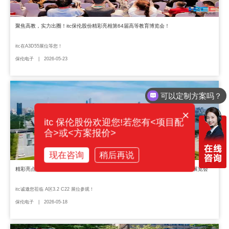
聚焦高教，实力出圈！itc保伦股份精彩亮相第64届高等教育博览会！
itc在A3D55展位等您！
保伦电子 | 2026-05-23
可以定制方案吗？
×
itc 保伦股份欢迎您!若您有<项目配
合>或<方案报价>
现在咨询
稍后再说
精彩亮点抢先看！5月28日-31日，itc邀您共赴2026年广州国际专业灯光、音响展览会
itc诚邀您莅临 A区3.2 C22 展位参观！
保伦电子 | 2026-05-18