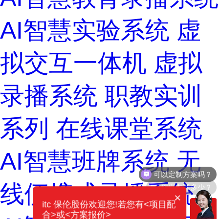
AI智慧实验系统
虚
拟交互一体机
虚拟
录播系统
职教实训
系列
在线课堂系统
AI智慧班牌系统
无
你们电话多少？
线便携式录播系统
×
itc 保伦股份欢迎您!若您有<项目配
合>或<方案报价>