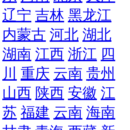
辽宁
吉林
黑龙江
内蒙古
河北
湖北
湖南
江西
浙江
四
川
重庆
云南
贵州
山西
陕西
安徽
江
苏
福建
云南
海南