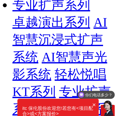
专业扩声系列
卓越演出系列
AI
智慧沉浸式扩声
系统
AI智慧声光
影系统
轻松悦唱
KT系列
专业扩声
你们电话多少？
×
系列
专业音箱系
itc 保伦股份欢迎您!若您有<项目配
合>或<方案报价>