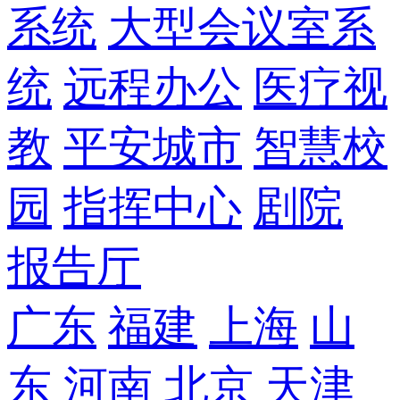
系统
大型会议室系
统
远程办公
医疗视
教
平安城市
智慧校
园
指挥中心
剧院
报告厅
广东
福建
上海
山
东
河南
北京
天津