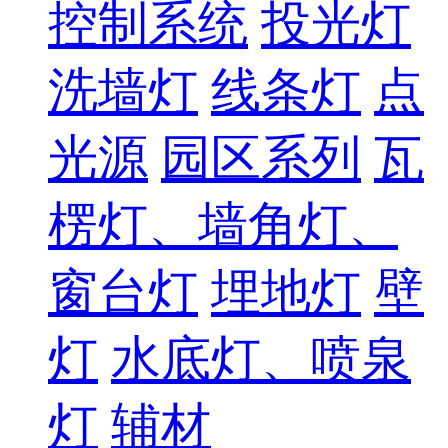
控制系统
投光灯
洗墙灯
线条灯
点
光源
园区系列
瓦
楞灯、墙角灯、
窗台灯
埋地灯
壁
灯
水底灯、喷泉
灯
辅材