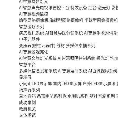
AI智慧舞台灯光
AI智慧声光电视讯管控平台
特效设备
控台
激光灯
影
AI智慧视频监控
筒型网络摄像机
海螺型网络摄像机
半球型网络摄像机
智慧医疗系列
病房视讯系统
AI智慧导医分诊系统
AI智慧手术对讲系
电子元器件
变压器(磁性元器件)
线材
多媒体桌插系列
AI智慧景观亮化
AI智慧文旅灯光系统
AI智慧照明控制系统
投光灯
洗
智慧平台
多媒体信息发布系统
AI智慧展厅系统
AI百城视界系统
显示屏
小间距LED显示屏
室内LED显示屏
户外LED显示屏
租
扬声器系列
草地音箱
吊顶喇叭系列
防水喇叭系列
壁挂音箱系列
成功案例
政府机关
文体场馆