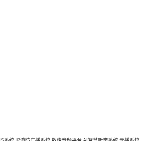
IS系统
IP消防广播系统
数传音频平台
AI智慧听学系统
云播系统