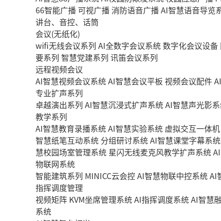
66智能广播
可视广播
消防语音广播
AI智慧语音导览
讲台、音控、话筒
会议(无纸化)
wifi无线会议系列
AI全数字会议系统
数字化会议设备
要系列
智慧党建系列
讯笛会议系列
远程视频会议
AI智慧视频会议系统
AI智慧会议平板
视频会议配件
A
专业扩声系列
卓越演出系列
AI智慧沉浸式扩声系统
AI智慧声光影系
教学系列
AI智慧教育录播系统
AI智慧实验系统
虚拟交互一体机
智慧纸笔互动系统
分组研讨系统
AI智慧课堂字幕系统
慧校园场室管理系统
星闪无线麦克风教学扩声系统
A
物联网系统
智能建筑系列
MINICC云会控
AI智慧物联中控系统
A
指挥调度管理
视频矩阵
KVM坐席管理系统
AI指挥调度系统
AI智慧
系统