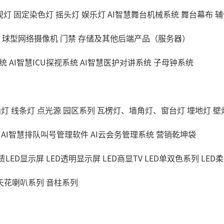
视灯
固定染色灯
摇头灯
娱乐灯
AI智慧舞台机械系统
舞台幕布
辅
球型网络摄像机
门禁
存储及其他后端产品（服务器）
统
AI智慧ICU探视系统
AI智慧医护对讲系统
子母钟系统
墙灯
线条灯
点光源
园区系列
瓦楞灯、墙角灯、窗台灯
埋地灯
壁
AI智慧排队叫号管理软件
AI云会务管理系统
营销乾坤袋
赁LED显示屏
LED透明显示屏
LED商显TV
LED单双色系列
LED
天花喇叭系列
音柱系列