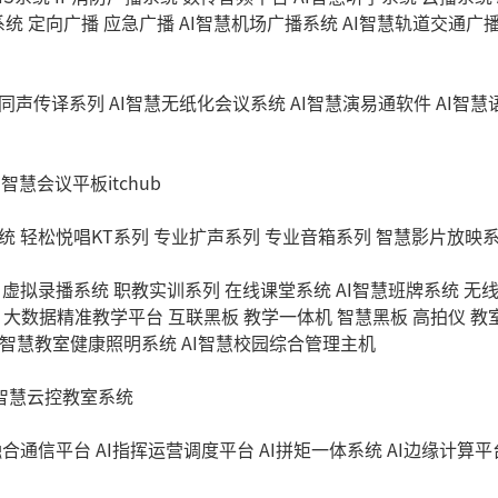
系统
定向广播
应急广播
AI智慧机场广播系统
AI智慧轨道交通广
同声传译系列
AI智慧无纸化会议系统
AI智慧演易通软件
AI智
I智慧会议平板itchub
统
轻松悦唱KT系列
专业扩声系列
专业音箱系列
智慧影片放映
虚拟录播系统
职教实训系列
在线课堂系统
AI智慧班牌系统
无
大数据精准教学平台
互联黑板
教学一体机
智慧黑板
高拍仪
教
I智慧教室健康照明系统
AI智慧校园综合管理主机
I智慧云控教室系统
融合通信平台
AI指挥运营调度平台
AI拼矩一体系统
AI边缘计算平