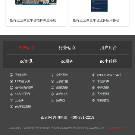
指挥运营调度平台指挥调度系统软件 V3.164
指挥运营调度平台业务应用移动化软件 V3.171
系统站点
行业站点
用户后台
itc资讯
itc服务
itc小程序
视频会议
会议系统
itcHUB会议一体机
LED显示屏
公共广播
专业扩声
信号传输管理
录播系统
中控系统
分布式平台
舞台灯光
亮化照明
云会务
扬声器
智能建筑
pis车载系统
itc官网
咨询热线：400-991-2218
Copyright © 广东保伦电子股份有限公司
粤ICP备16106620号
粤公网安备44011302004771号
产品参数解释声明