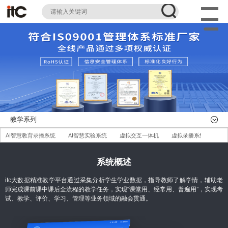
教学系列
AI智慧教育录播系统
AI智慧实验系统
虚拟交互一体机
虚拟录播系统
职
无线便携式录播系统
AI智慧录播管理平台
AI智慧体育系统
智慧纸笔互动系统
系统概述
大数据精准教学平台
互联黑板
教学一体机
智慧黑板
高拍仪
教室吊
itc大数据精准教学平台通过采集分析学生学业数据，指导教师了解学情，辅助老
AI智慧校园场室管理系统
星闪无线麦克风教学扩声系统
AI智慧教室健康照明系统
师完成课前课中课后全流程的教学任务，实现“课堂用、经常用、普遍用”，实现考
试、教学、评价、学习、管理等业务领域的融会贯通。