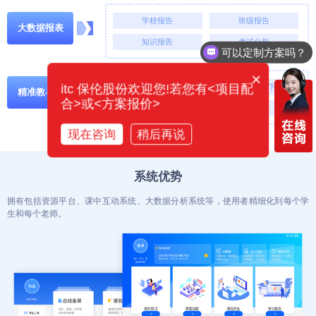
学校报告
班级报告
大数据报表
知识报告
考试分析
可以定制方案吗？
×
itc 保伦股份欢迎您!若您有<项目配
精准讲题
成绩推送
错题下载
精准教与学
合>或<方案报价>
补救练习
精准辅导
现在咨询
稍后再说
系统优势
拥有包括资源平台、课中互动系统、大数据分析系统等，使用者精细化到每个学
生和每个老师。