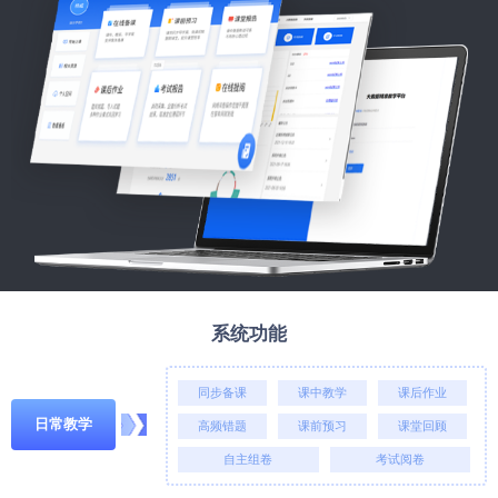
系统功能
同步备课
课中教学
课后作业
日常教学
高频错题
课前预习
课堂回顾
自主组卷
考试阅卷