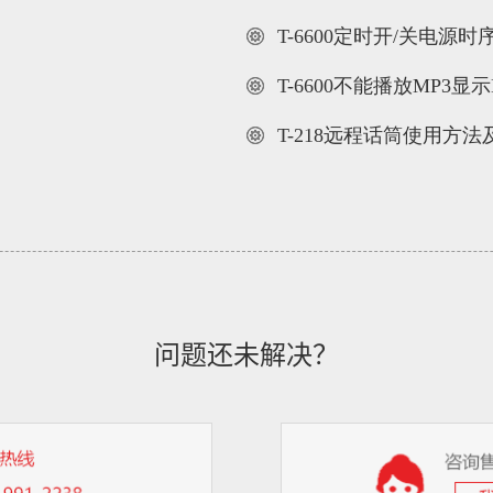
T-6600定时开/关电源
T-6600不能播放MP3显
T-218远程话筒使用方
问题还未解决？