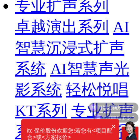
专业扩声系列
卓越演出系列
AI
智慧沉浸式扩声
系统
AI智慧声光
影系统
轻松悦唱
KT系列
专业扩声
你们电话多少？
×
系列
专业音箱系
itc 保伦股份欢迎您!若您有<项目配
合>或<方案报价>