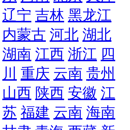
辽宁
吉林
黑龙江
内蒙古
河北
湖北
湖南
江西
浙江
四
川
重庆
云南
贵州
山西
陕西
安徽
江
苏
福建
云南
海南