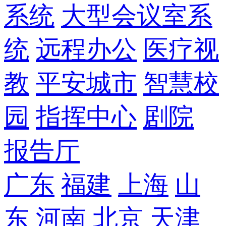
系统
大型会议室系
统
远程办公
医疗视
教
平安城市
智慧校
园
指挥中心
剧院
报告厅
广东
福建
上海
山
东
河南
北京
天津