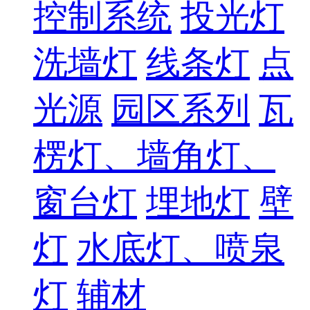
控制系统
投光灯
洗墙灯
线条灯
点
光源
园区系列
瓦
楞灯、墙角灯、
窗台灯
埋地灯
壁
灯
水底灯、喷泉
灯
辅材