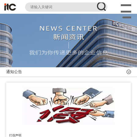
通知公告
打假声明