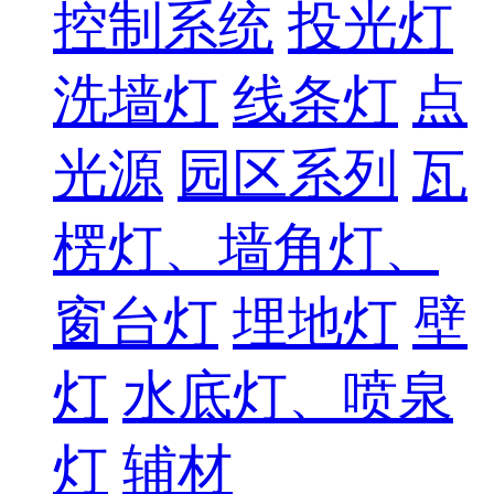
控制系统
投光灯
洗墙灯
线条灯
点
光源
园区系列
瓦
楞灯、墙角灯、
窗台灯
埋地灯
壁
灯
水底灯、喷泉
灯
辅材