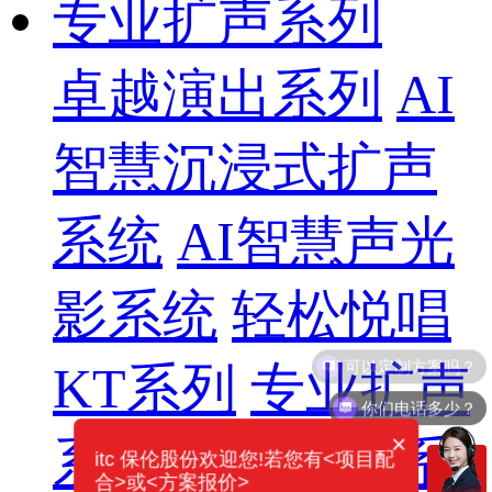
专业扩声系列
卓越演出系列
AI
智慧沉浸式扩声
系统
AI智慧声光
影系统
轻松悦唱
KT系列
专业扩声
你们电话多少？
×
系列
专业音箱系
itc 保伦股份欢迎您!若您有<项目配
合>或<方案报价>