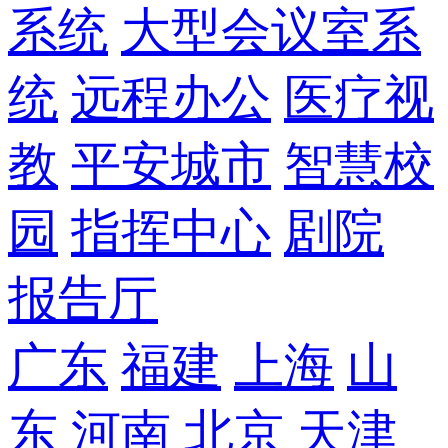
系统
大型会议室系
统
远程办公
医疗视
教
平安城市
智慧校
园
指挥中心
剧院
报告厅
广东
福建
上海
山
东
河南
北京
天津