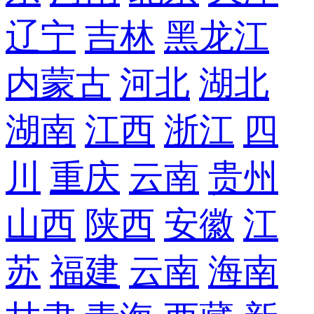
辽宁
吉林
黑龙江
内蒙古
河北
湖北
湖南
江西
浙江
四
川
重庆
云南
贵州
山西
陕西
安徽
江
苏
福建
云南
海南