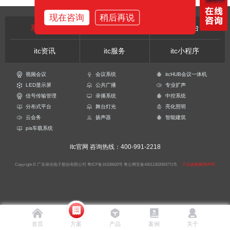
现在咨询
稍后再说
系统站点
行业站点
用户后台
itc资讯
itc服务
itc小程序
视频会议
会议系统
itcHUB会议一体机
LED显示屏
公共广播
专业扩声
信号传输管理
录播系统
中控系统
分布式平台
舞台灯光
亮化照明
云会务
扬声器
智能建筑
pis车载系统
itc官网
咨询热线：400-991-2218
Copyright © 广东保伦电子股份有限公司
粤ICP备16106620号
粤公网安备44011302004771号
产品参数解释声明
首页
方案
产品
案例
关于