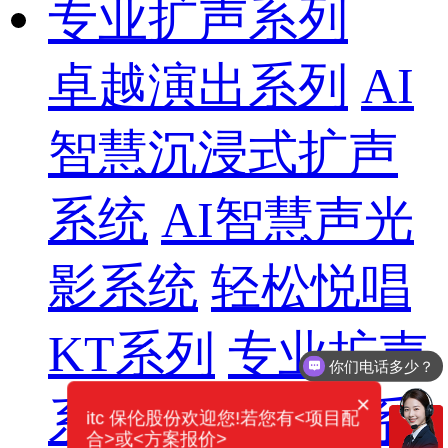
专业扩声系列
卓越演出系列
AI
智慧沉浸式扩声
系统
AI智慧声光
影系统
轻松悦唱
KT系列
专业扩声
你们电话多少？
×
系列
专业音箱系
itc 保伦股份欢迎您!若您有<项目配
合>或<方案报价>