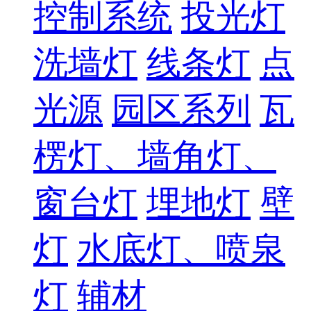
控制系统
投光灯
洗墙灯
线条灯
点
光源
园区系列
瓦
楞灯、墙角灯、
窗台灯
埋地灯
壁
灯
水底灯、喷泉
灯
辅材