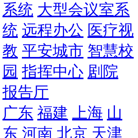
系统
大型会议室系
统
远程办公
医疗视
教
平安城市
智慧校
园
指挥中心
剧院
报告厅
广东
福建
上海
山
东
河南
北京
天津