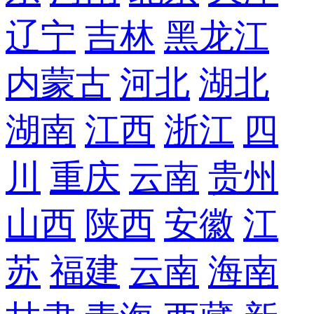
辽宁
吉林
黑龙江
内蒙古
河北
湖北
湖南
江西
浙江
四
川
重庆
云南
贵州
山西
陕西
安徽
江
苏
福建
云南
海南