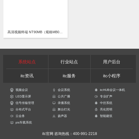
高清视频终端 NT90MB（规格MB02/MB02M4/MB02M8）
系统站点
行业站点
用户后台
itc资讯
itc服务
itc小程序
视频会议
会议系统
itcHUB会议一体机
LED显示屏
公共广播
专业扩声
信号传输管理
录播系统
中控系统
分布式平台
舞台灯光
亮化照明
云会务
扬声器
智能建筑
pis车载系统
itc官网
咨询热线：400-991-2218