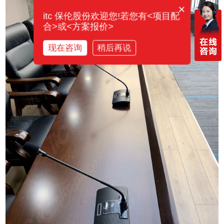
×
itc 保伦股份欢迎您!若您有<项目配
合>或<方案报价>
现在咨询
稍后再说