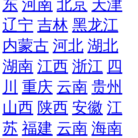
东
河南
北京
天津
辽宁
吉林
黑龙江
内蒙古
河北
湖北
湖南
江西
浙江
四
川
重庆
云南
贵州
山西
陕西
安徽
江
苏
福建
云南
海南