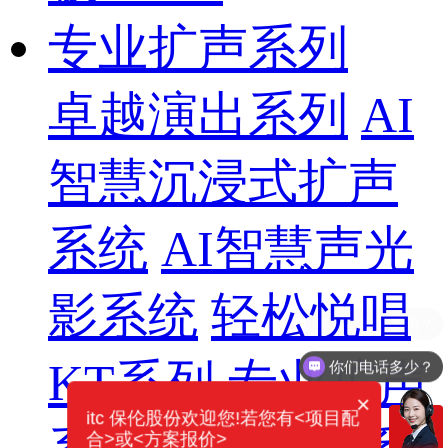
专业扩声系列
卓越演出系列
AI
智慧沉浸式扩声
系统
AI智慧声光
影系统
轻松悦唱
KT系列
专业扩声
你们电话多少？
×
itc 保伦股份欢迎您!若您有<项目配
合>或<方案报价>