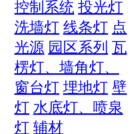
控制系统
投光灯
洗墙灯
线条灯
点
光源
园区系列
瓦
楞灯、墙角灯、
窗台灯
埋地灯
壁
灯
水底灯、喷泉
灯
辅材