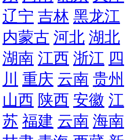
辽宁
吉林
黑龙江
内蒙古
河北
湖北
湖南
江西
浙江
四
川
重庆
云南
贵州
山西
陕西
安徽
江
苏
福建
云南
海南