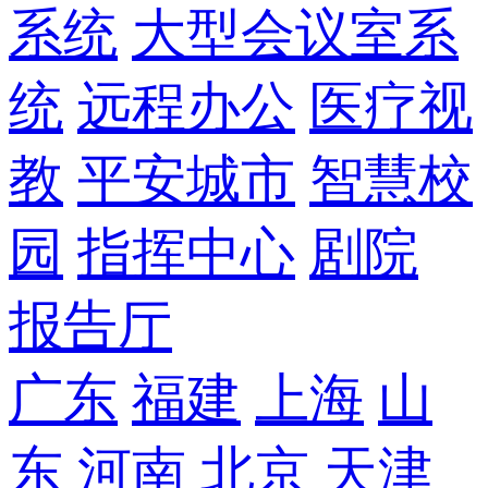
系统
大型会议室系
统
远程办公
医疗视
教
平安城市
智慧校
园
指挥中心
剧院
报告厅
广东
福建
上海
山
东
河南
北京
天津