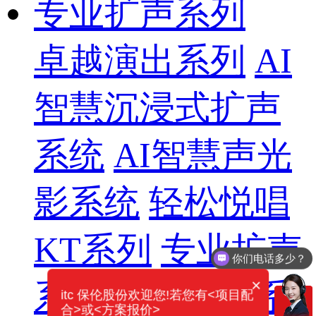
专业扩声系列
卓越演出系列
AI
智慧沉浸式扩声
系统
AI智慧声光
影系统
轻松悦唱
KT系列
专业扩声
你们电话多少？
×
系列
专业音箱系
itc 保伦股份欢迎您!若您有<项目配
合>或<方案报价>