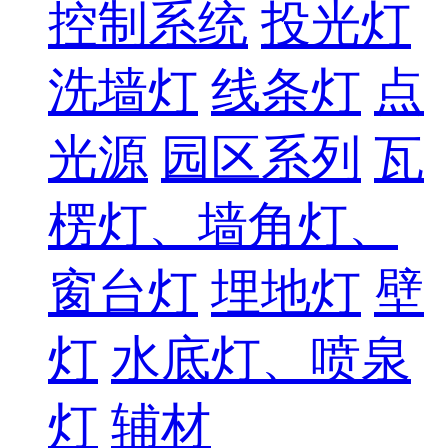
控制系统
投光灯
洗墙灯
线条灯
点
光源
园区系列
瓦
楞灯、墙角灯、
窗台灯
埋地灯
壁
灯
水底灯、喷泉
灯
辅材