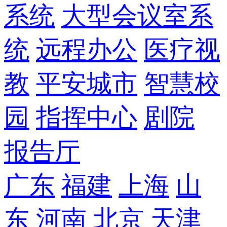
系统
大型会议室系
统
远程办公
医疗视
教
平安城市
智慧校
园
指挥中心
剧院
报告厅
广东
福建
上海
山
东
河南
北京
天津