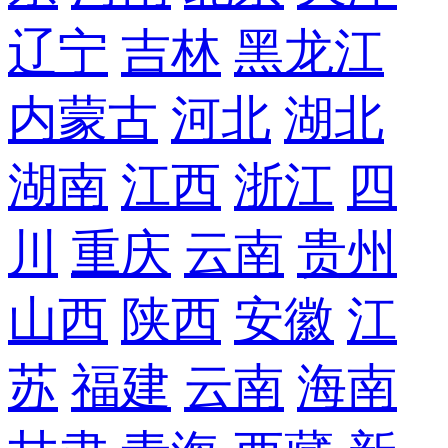
辽宁
吉林
黑龙江
内蒙古
河北
湖北
湖南
江西
浙江
四
川
重庆
云南
贵州
山西
陕西
安徽
江
苏
福建
云南
海南