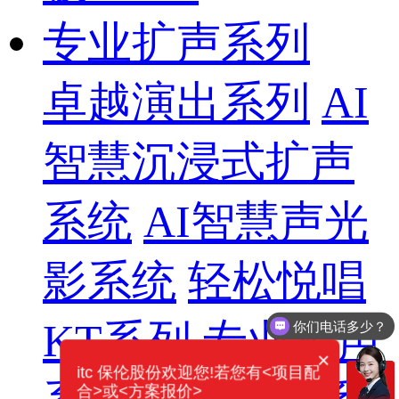
专业扩声系列
卓越演出系列
AI
智慧沉浸式扩声
系统
AI智慧声光
影系统
轻松悦唱
KT系列
专业扩声
你们电话多少？
×
itc 保伦股份欢迎您!若您有<项目配
合>或<方案报价>