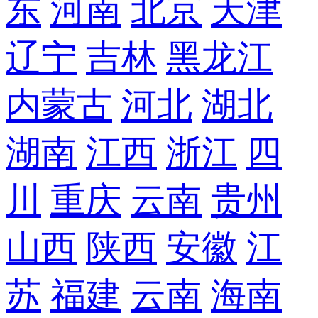
东
河南
北京
天津
辽宁
吉林
黑龙江
内蒙古
河北
湖北
湖南
江西
浙江
四
川
重庆
云南
贵州
山西
陕西
安徽
江
苏
福建
云南
海南