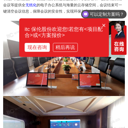
会议等提供全
无纸化
的电子办公系统与海量的云存储空间，会议结束可一
键清空会议信息，保障会议的安全性，实现环保与安全的双重优势。
可以定制方案吗？
×
itc 保伦股份欢迎您!若您有<项目配
合>或<方案报价>
现在咨询
稍后再说