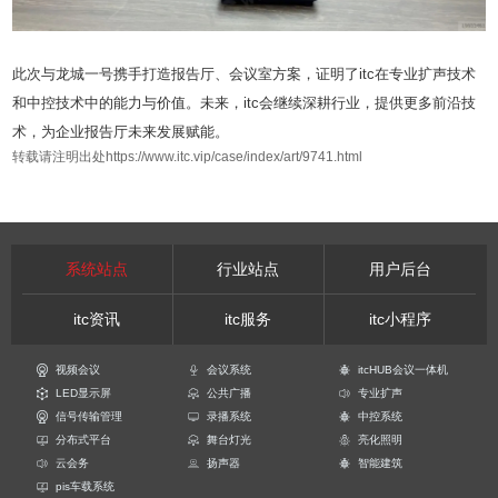
此次与龙城一号携手打造报告厅、会议室方案，证明了itc在专业扩声技术
和中控技术中的能力与价值。未来，itc会继续深耕行业，提供更多前沿技
术，为企业报告厅未来发展赋能。
转载请注明出处https://www.itc.vip/case/index/art/9741.html
系统站点
行业站点
用户后台
itc资讯
itc服务
itc小程序
视频会议
会议系统
itcHUB会议一体机
LED显示屏
公共广播
专业扩声
信号传输管理
录播系统
中控系统
分布式平台
舞台灯光
亮化照明
云会务
扬声器
智能建筑
pis车载系统