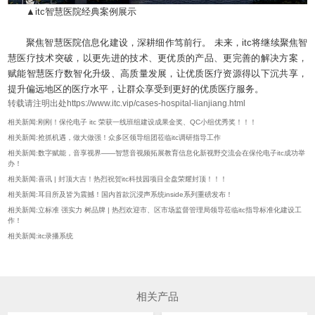
▲itc智慧医院经典案例展示
聚焦智慧医院信息化建设，深耕细作笃前行。 未来，itc将继续聚焦智
慧医疗技术突破，以更先进的技术、更优质的产品、更完善的解决方案，
赋能智慧医疗数智化升级、高质量发展，让优质医疗资源得以下沉共享，
提升偏远地区的医疗水平，让群众享受到更好的优质医疗服务。
转载请注明出处https://www.itc.vip/cases-hospital-lianjiang.html
相关新闻:刚刚！保伦电子 itc 荣获一线班组建设成果金奖、QC小组优秀奖！！！
相关新闻:抢抓机遇，做大做强！众多区领导组团莅临itc调研指导工作
相关新闻:数字赋能，音享视界——智慧音视频拓展教育信息化新视野交流会在保伦电子itc成功举
办！
相关新闻:喜讯 | 封顶大吉！热烈祝贺itc科技园项目全盘荣耀封顶！！！
相关新闻:耳目所及皆为震撼！国内首款沉浸声系统inside系列重磅发布！
相关新闻:立标准 强实力 树品牌 | 热烈欢迎市、区市场监督管理局领导莅临itc指导标准化建设工
作！
相关新闻:itc录播系统
相关产品