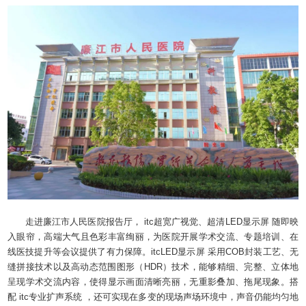
走进廉江市人民医院报告厅， itc超宽广视觉、超清LED显示屏 随即映
入眼帘，高端大气且色彩丰富绚丽，为医院开展学术交流、专题培训、在
线医技提升等会议提供了有力保障。itcLED显示屏 采用COB封装工艺、无
缝拼接技术以及高动态范围图形（HDR）技术，能够精细、完整、立体地
呈现学术交流内容，使得显示画面清晰亮丽，无重影叠加、拖尾现象。搭
配 itc专业扩声系统 ，还可实现在多变的现场声场环境中，声音仍能均匀地