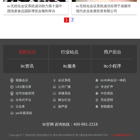
itc无纸化会议系统成功助力第十届中
itc无纸化会议系统成功应用于成都市
国泡菜食品国际博览会顺利举办
现代农业发展投资有限公司
1
2
系统站点
行业站点
用户后台
itc资讯
itc服务
itc小程序
视频会议
会议系统
itcHUB会议一体机
LED显示屏
公共广播
专业扩声
信号传输管理
录播系统
中控系统
分布式平台
舞台灯光
亮化照明
云会务
扬声器
智能建筑
pis车载系统
itc官网
咨询热线：400-991-2218
Copyright © 广东保伦电子股份有限公司
粤ICP备16106620号
粤公网安备44011302004771号
产品参数解释声明