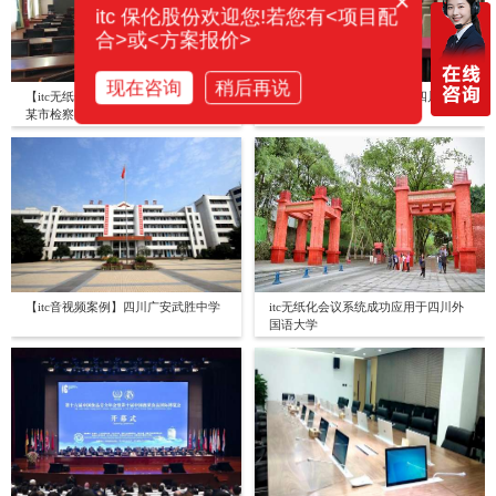
×
itc 保伦股份欢迎您!若您有<项目配
合>或<方案报价>
现在咨询
稍后再说
【itc无纸化、会议扩声、中控案例】
【itc数字会议、扩声案例】四川某检
某市检察院
察院
【itc音视频案例】四川广安武胜中学
itc无纸化会议系统成功应用于四川外
国语大学