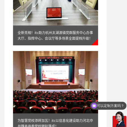
全新亮相！itc助力杭州太湖源镇党群服务中心办事
大厅、指挥中心、会议厅等多场景全面提档升级！
大型多媒体会议室中控系统应用方案
你们电话多少
为智慧党校添砖加瓦！itc以信息化建设助力河北中
小型多媒体会议室矩阵系统应用方案
共魏县县委党校顺利落成！