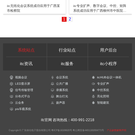
itc无纸化会议系统成功应用于广西某
itc专业扩声、数字会议、中控、矩阵
市检察院
系统成功应用于广西柳州市中医院东
院学术报告厅
1
2
系统站点
行业站点
用户后台
itc资讯
itc服务
itc小程序
视频会议
会议系统
itcHUB会议一体机
LED显示屏
公共广播
专业扩声
信号传输管理
录播系统
中控系统
分布式平台
舞台灯光
亮化照明
云会务
扬声器
智能建筑
pis车载系统
itc官网
咨询热线：400-991-2218
Copyright © 广东保伦电子股份有限公司
粤ICP备16106620号
粤公网安备44011302004771号
产品参数解释声明