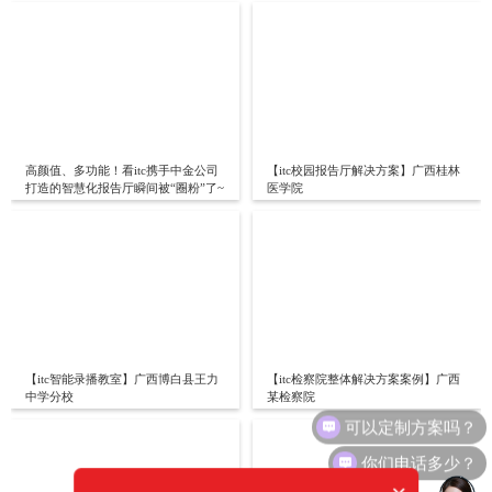
高颜值、多功能！看itc携手中金公司
【itc校园报告厅解决方案】广西桂林
打造的智慧化报告厅瞬间被“圈粉”了~
医学院
【itc智能录播教室】广西博白县王力
【itc检察院整体解决方案案例】广西
中学分校
某检察院
可以定制方案吗？
你们电话多少？