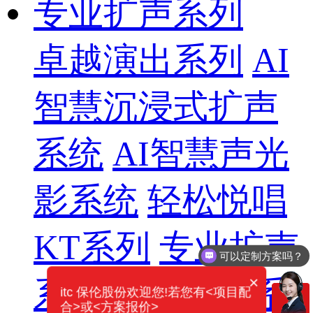
专业扩声系列
卓越演出系列
AI
智慧沉浸式扩声
系统
AI智慧声光
影系统
轻松悦唱
KT系列
专业扩声
你们电话多少？
×
系列
专业音箱系
itc 保伦股份欢迎您!若您有<项目配
合>或<方案报价>