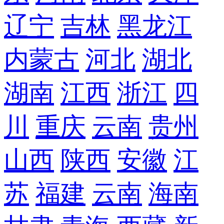
辽宁
吉林
黑龙江
内蒙古
河北
湖北
湖南
江西
浙江
四
川
重庆
云南
贵州
山西
陕西
安徽
江
苏
福建
云南
海南