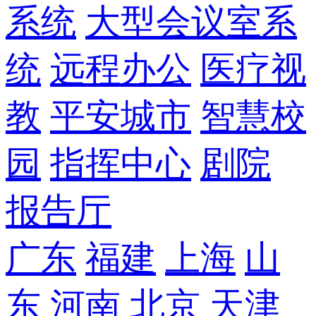
系统
大型会议室系
统
远程办公
医疗视
教
平安城市
智慧校
园
指挥中心
剧院
报告厅
广东
福建
上海
山
东
河南
北京
天津