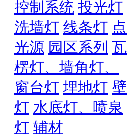
控制系统
投光灯
洗墙灯
线条灯
点
光源
园区系列
瓦
楞灯、墙角灯、
窗台灯
埋地灯
壁
灯
水底灯、喷泉
灯
辅材