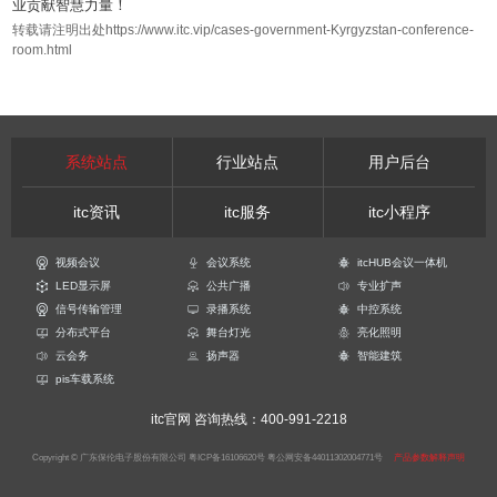
业贡献智慧力量！
转载请注明出处https://www.itc.vip/cases-government-Kyrgyzstan-conference-
room.html
系统站点
行业站点
用户后台
itc资讯
itc服务
itc小程序
视频会议
会议系统
itcHUB会议一体机
LED显示屏
公共广播
专业扩声
信号传输管理
录播系统
中控系统
分布式平台
舞台灯光
亮化照明
云会务
扬声器
智能建筑
pis车载系统
itc官网
咨询热线：400-991-2218
Copyright © 广东保伦电子股份有限公司
粤ICP备16106620号
粤公网安备44011302004771号
产品参数解释声明