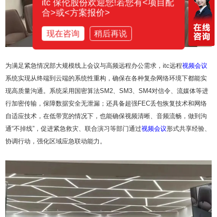
itc 保伦股份欢迎您!若您有<项目配
合>或<方案报价>
现在咨询
稍后再说
为满足紧急情况部大规模线上会议与高频远程办公需求，itc远程
视频会议
系统实现从终端到云端的系统性重构，确保在各种复杂网络环境下都能实
现高质量沟通。系统采用国密算法SM2、SM3、SM4对信令、流媒体等进
行加密传输，保障数据安全无泄漏；还具备超强FEC丢包恢复技术和网络
自适应技术，在低带宽的情况下，也能确保视频清晰、音频流畅，做到沟
通“不掉线”，促进紧急救灾、联合演习等部门通过
视频会议
形式共享经验、
协调行动，强化区域应急联动能力。