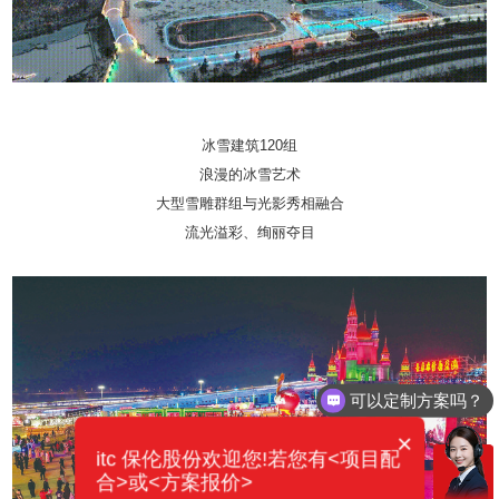
冰雪建筑120组
浪漫的冰雪艺术
大型雪雕群组与光影秀相融合
流光溢彩、绚丽夺目
可以定制方案吗？
×
itc 保伦股份欢迎您!若您有<项目配
合>或<方案报价>