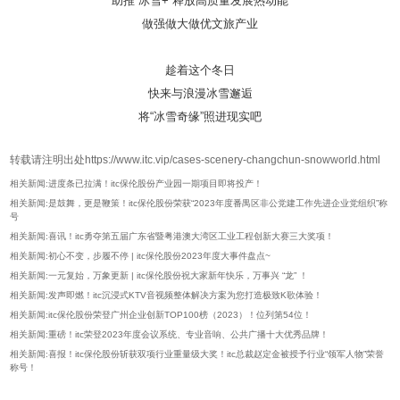
助推“冰雪+”释放高质量发展热动能
做强做大做优文旅产业
趁着这个冬日
快来与浪漫冰雪邂逅
将“冰雪奇缘”照进现实吧
转载请注明出处https://www.itc.vip/cases-scenery-changchun-snowworld.html
相关新闻:进度条已拉满！itc保伦股份产业园一期项目即将投产！
相关新闻:是鼓舞，更是鞭策！itc保伦股份荣获“2023年度番禺区非公党建工作先进企业党组织”称
号
相关新闻:喜讯！itc勇夺第五届广东省暨粤港澳大湾区工业工程创新大赛三大奖项！
相关新闻:初心不变，步履不停 | itc保伦股份2023年度大事件盘点~
相关新闻:一元复始，万象更新 | itc保伦股份祝大家新年快乐，万事兴 “龙” ！
相关新闻:发声即燃！itc沉浸式KTV音视频整体解决方案为您打造极致K歌体验！
相关新闻:itc保伦股份荣登广州企业创新TOP100榜（2023）！位列第54位！
相关新闻:重磅！itc荣登2023年度会议系统、专业音响、公共广播十大优秀品牌！
相关新闻:喜报！itc保伦股份斩获双项行业重量级大奖！itc总裁赵定金被授予行业“领军人物”荣誉
称号！