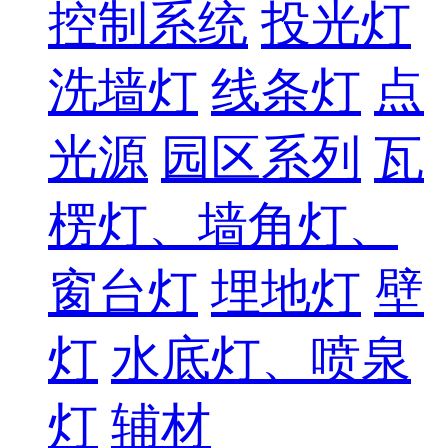
控制系统
投光灯
洗墙灯
线条灯
点
光源
园区系列
瓦
楞灯、墙角灯、
窗台灯
埋地灯
壁
灯
水底灯、喷泉
灯
辅材