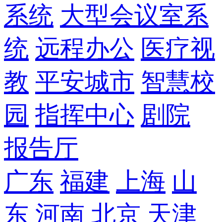
系统
大型会议室系
统
远程办公
医疗视
教
平安城市
智慧校
园
指挥中心
剧院
报告厅
广东
福建
上海
山
东
河南
北京
天津