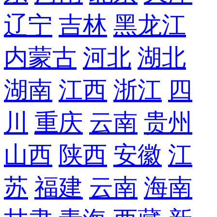
辽宁
吉林
黑龙江
内蒙古
河北
湖北
湖南
江西
浙江
四
川
重庆
云南
贵州
山西
陕西
安徽
江
苏
福建
云南
海南