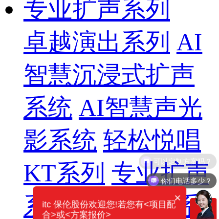
专业扩声系列
卓越演出系列
AI
智慧沉浸式扩声
系统
AI智慧声光
影系统
轻松悦唱
KT系列
专业扩声
你们电话多少？
×
系列
专业音箱系
itc 保伦股份欢迎您!若您有<项目配
合>或<方案报价>