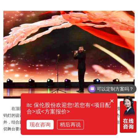
可以定制方案吗？
×
itc 保伦股份欢迎您!若您有<项目配
在顶部还安装了舞台灯光系统，该系统以led为基础原料，改变传统卤
合>或<方案报价>
钨灯的设计概念，具备节能高效、色彩鲜艳、流动性强等性能优势。此
外，结合剧情发展还能创造自由的布光空间；通过调节光源，还能适应一
现在咨询
稍后再说
切舞台要求。