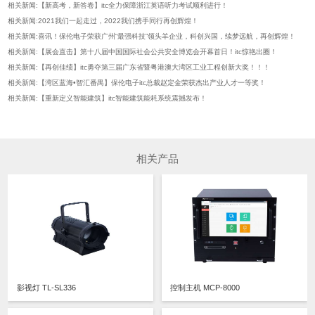
相关新闻:【新高考，新答卷】itc全力保障浙江英语听力考试顺利进行！
相关新闻:2021我们一起走过，2022我们携手同行再创辉煌！
相关新闻:喜讯！保伦电子荣获广州“最强科技”领头羊企业，科创兴国，续梦远航，再创辉煌！
相关新闻:【展会直击】第十八届中国国际社会公共安全博览会开幕首日！itc惊艳出圈！
相关新闻:【再创佳绩】itc勇夺第三届广东省暨粤港澳大湾区工业工程创新大奖！！！
相关新闻:【湾区蓝海•智汇番禺】保伦电子itc总裁赵定金荣获杰出产业人才一等奖！
相关新闻:【重新定义智能建筑】itc智能建筑能耗系统震撼发布！
相关产品
影视灯 TL-SL336
控制主机 MCP-8000