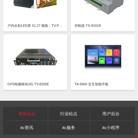
户内全彩LED屏 X1.27 规格：TV-PX127-YM/TV-PX127-YX
控制器 TS-9101R
OPS电脑模块(I5) TV-8205E
TA-5600 交互智能平板
系统站点
行业站点
用户后台
itc资讯
itc服务
itc小程序