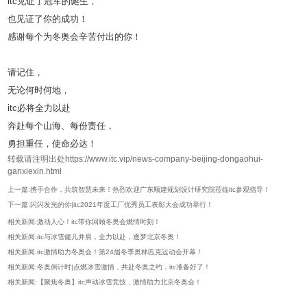
itc见证了冠军的诞生，
也见证了你的成功！
感谢每个为冬奥会辛苦付出的你！
请记住，
无论何时何地，
itc必将全力以赴
奔赴每个山海、每份责任，
勇担重任，使命必达！
转载请注明出处https://www.itc.vip/news-company-beijing-dongaohui-
ganxiexin.html
上一篇:携手合作，共筑智慧未来！热烈欢迎广东顺建规划设计研究院莅临itc参观指导！
下一篇:闪闪发光的你|itc2021年度工厂优秀员工表彰大会成功举行！
相关新闻:激动人心！itc带你回顾冬奥会燃情时刻！
相关新闻:itc与冰雪健儿并肩，全力以赴，逐梦北京冬奥！
相关新闻:itc激情助力冬奥会！第24届冬季奥林匹克运动会开幕！
相关新闻:冬奥倒计时|点燃冰雪激情，共赴冬奥之约，itc准备好了！
相关新闻:【聚焦冬奥】itc声动冰雪竞技，激情助力北京冬奥会！