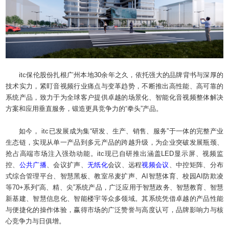
itc保伦股份扎根广州本地30余年之久，依托强大的品牌背书与深厚的
技术实力，紧盯音视频行业痛点与变革趋势，不断推出高性能、高可靠的
系统产品，致力于为全球客户提供卓越的场景化、智能化音视频整体解决
方案和应用垂直服务，锻造更具竞争力的“拳头”产品。
如今， itc已发展成为集“研发、生产、销售、服务”于一体的完整产业
生态链，实现从单一产品到多元产品的跨越升级，为企业突破发展瓶颈、
抢占高端市场注入强劲动能。itc现已自研推出涵盖LED显示屏、视频监
控、
公共广播
、会议扩声、
无纸化
会议、远程
视频会议
、中控矩阵、分布
式综合管理平台、智慧黑板、教室吊麦扩声、AI智慧体育、校园AI防欺凌
等70+系列“高、精、尖”系统产品，广泛应用于智慧政务、智慧教育、智慧
新基建、智慧信息化、智能楼宇等众多领域。其系统凭借卓越的产品性能
与便捷化的操作体验，赢得市场的广泛赞誉与高度认可，品牌影响力与核
心竞争力与日俱增。