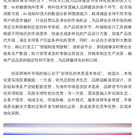
化浪潮席卷全球的当下，AI技术已成为品牌建设与全球化拓展的强大引
擎。itc积极拥抱AI变革，将AI技术深度融入品牌建设的各个环节。在市场
洞察方面，itc借助AI强大的数据分析和预测能力，精准捕捉全球不同市场
用户的需求偏好、行业趋势以及潜在的市场机会，为品牌在全球市场的精
准定位和策略制定提供科学依据。在产品研发环节，AI辅助设计工具能够
根据不同地区的市场需求，快速生成多样化的产品设计方案，加速产品迭
代升级，满足全球客户日益多样化的需求。同时，itc还自主研发BI大数据
平台，精心打造工厂“智能制造驾驶舱”。借助该平台，系统能够实时整合全
链条生产数据，助力管理者及时掌握运营状况，并精准制定生产决策，确
保产品品质的稳定性和可靠性，为品牌赢得良好的口碑。
但深耕海外市场的核心在于“全球化的本质是本地化”。 他提出，本地
化需实现双重赋能：一方面，依托总部技术生态、品牌战略顶层设计、供
应链标准及产业链配套优势，为海外市场提供技术底座、品牌背书与标准
化管理框架，巩固全球性价比优势；另一方面，需深度融入所在国生态，
从客户需求、地域文化、市场策略、合作模式、服务保障等多维度，开展
场景化解决方案的定制开发与精细化运营，形成差异化竞争优势，实现本
地化深耕。