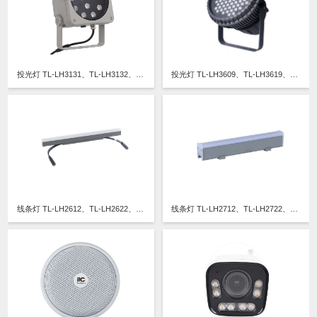
投光灯 TL-LH3131、TL-LH3132、TL-LH3134、TL-LH3135、TL-LH3136 、TL-LH3144、TL-LH3145、TL-LH3146、TL-LH3151、TL-LH3152、TL-LH3153、TL-LH3154、TL-LH3155、TL-LH3156
投光灯 TL-LH3609、TL-LH3619、TL-LH3659
线条灯 TL-LH2612、TL-LH2622、TL-LH2632、TL-LH2642
线条灯 TL-LH2712、TL-LH2722、TL-LH2732、TL-LH2742