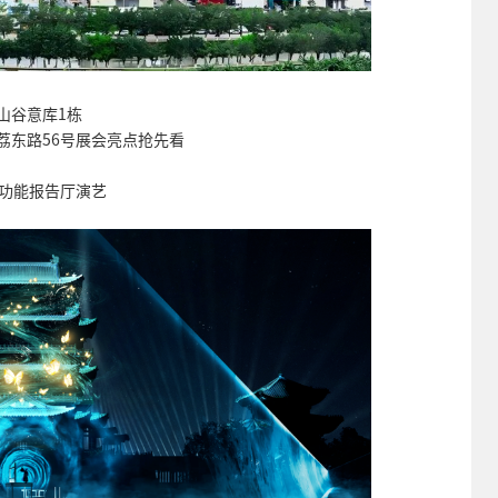
山谷意库1栋
荔东路56号展会亮点抢先看
I多功能报告厅演艺