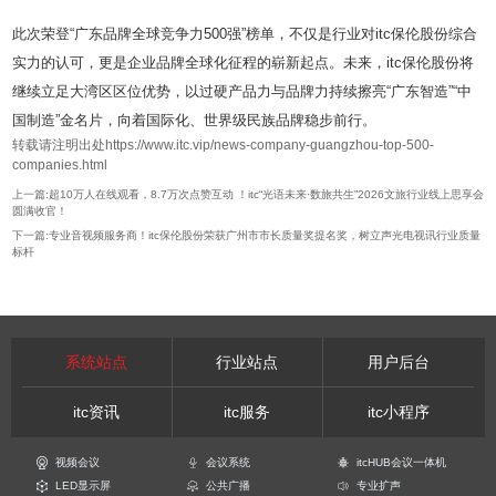
此次荣登“广东品牌全球竞争力500强”榜单，不仅是行业对itc保伦股份综合
实力的认可，更是企业品牌全球化征程的崭新起点。未来，itc保伦股份将
继续立足大湾区区位优势，以过硬产品力与品牌力持续擦亮“广东智造”“中
国制造”金名片，向着国际化、世界级民族品牌稳步前行。
转载请注明出处https://www.itc.vip/news-company-guangzhou-top-500-
companies.html
上一篇:超10万人在线观看，8.7万次点赞互动 ！itc“光语未来·数旅共生”2026文旅行业线上思享会
圆满收官！
下一篇:专业音视频服务商！itc保伦股份荣获广州市市长质量奖提名奖，树立声光电视讯行业质量
标杆
系统站点
行业站点
用户后台
itc资讯
itc服务
itc小程序
视频会议
会议系统
itcHUB会议一体机
LED显示屏
公共广播
专业扩声