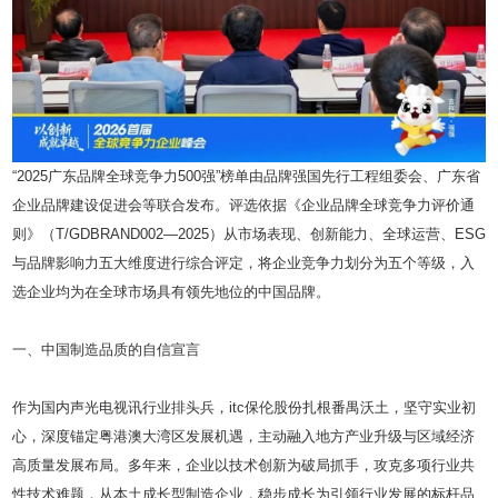
“2025广东品牌全球竞争力500强”榜单由品牌强国先行工程组委会、广东省
企业品牌建设促进会等联合发布。评选依据《企业品牌全球竞争力评价通
则》（T/GDBRAND002—2025）从市场表现、创新能力、全球运营、ESG
与品牌影响力五大维度进行综合评定，将企业竞争力划分为五个等级，入
选企业均为在全球市场具有领先地位的中国品牌。
一、中国制造品质的自信宣言
作为国内声光电视讯行业排头兵，itc保伦股份扎根番禺沃土，坚守实业初
心，深度锚定粤港澳大湾区发展机遇，主动融入地方产业升级与区域经济
高质量发展布局。多年来，企业以技术创新为破局抓手，攻克多项行业共
性技术难题，从本土成长型制造企业，稳步成长为引领行业发展的标杆品