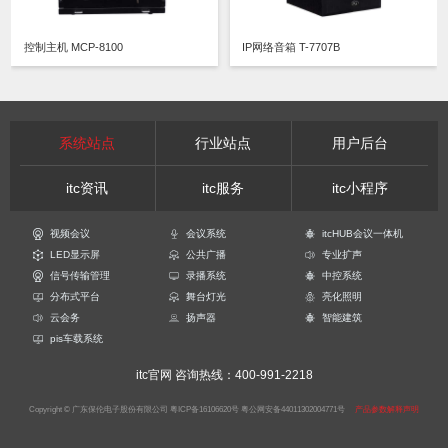
控制主机 MCP-8100
IP网络音箱 T-7707B
系统站点
行业站点
用户后台
itc资讯
itc服务
itc小程序
视频会议
会议系统
itcHUB会议一体机
LED显示屏
公共广播
专业扩声
信号传输管理
录播系统
中控系统
分布式平台
舞台灯光
亮化照明
云会务
扬声器
智能建筑
pis车载系统
itc官网
咨询热线：400-991-2218
Copyright © 广东保伦电子股份有限公司
粤ICP备16106620号
粤公网安备44011302004771号
产品参数解释声明