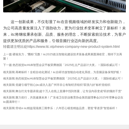
这一创新成果，不仅彰显了itc在音视频领域的研发实力和创新能力，
为公司高质量发展注入了强劲动力，更为行业技术变革树立了新标杆！未
来，itc将继续秉承创新、品质、服务的理念，不断探索前沿技术，为客户
提供更加优质的产品和服务，引领音频行业迈向新的高度。
转载请注明出处https://www.itc.vip/news-company-new-product-system.html
上一篇:硬核实力，“圈粉”无数！itc2025政法智能化建设技术装备成果展圆满收官，期待下次再
聚！
下一篇:热烈祝贺itcHUB智慧会议平板荣膺德国「2025红点产品设计大奖」！国际权威认可！
相关新闻:再树标杆！全程自动化测试！itc自研功放智能自动老化系统，为音频设备保驾护航！
相关新闻:热烈祝贺itcHUB智慧会议平板荣膺德国「2025红点产品设计大奖」！国际权威认可！
相关新闻:党建引领守初心|itc成功入选广州市非公有制经济组织“双强六好”标杆党组织
相关新闻:舞台灯光专题讲座|超十万人在线上直播中找到答案，让专业内容变成“听的懂的干货”
相关新闻:聚力前行，共筑健康未来！广东省卫生职业教育协会第四届理事会2025年理事会议在
itc圆满举行！
相关新闻:劳动π·itc精益现场第三期李乐：八年匠心锻造精益品质，塑造“零差异”智造标杆！