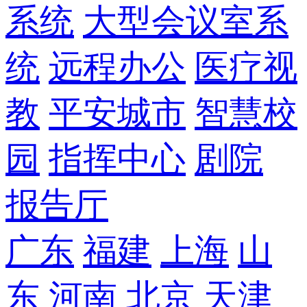
系统
大型会议室系
统
远程办公
医疗视
教
平安城市
智慧校
园
指挥中心
剧院
报告厅
广东
福建
上海
山
东
河南
北京
天津