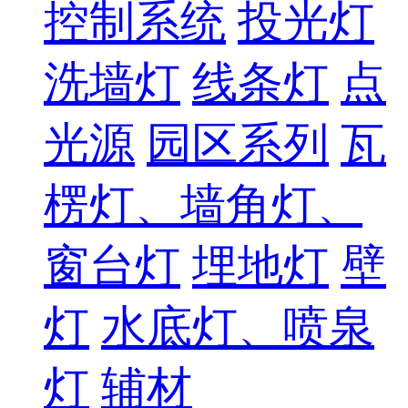
控制系统
投光灯
洗墙灯
线条灯
点
光源
园区系列
瓦
楞灯、墙角灯、
窗台灯
埋地灯
壁
灯
水底灯、喷泉
灯
辅材