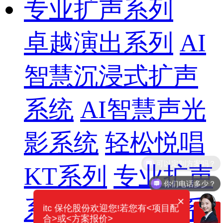
专业扩声系列
卓越演出系列
AI
智慧沉浸式扩声
系统
AI智慧声光
影系统
轻松悦唱
KT系列
专业扩声
你们电话多少？
×
系列
专业音箱系
itc 保伦股份欢迎您!若您有<项目配
合>或<方案报价>