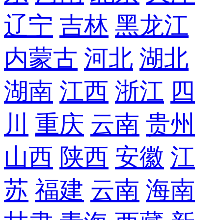
辽宁
吉林
黑龙江
内蒙古
河北
湖北
湖南
江西
浙江
四
川
重庆
云南
贵州
山西
陕西
安徽
江
苏
福建
云南
海南