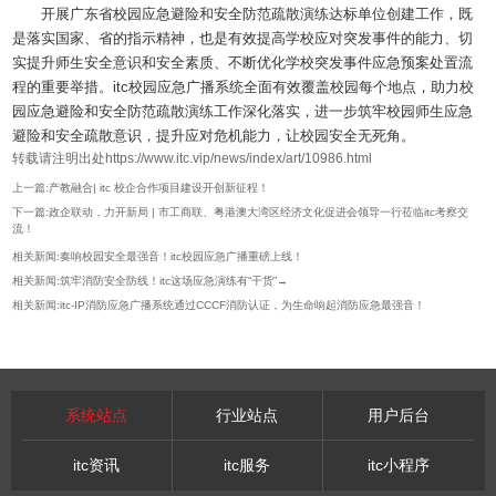
开展广东省校园应急避险和安全防范疏散演练达标单位创建工作，既
是落实国家、省的指示精神，也是有效提高学校应对突发事件的能力、切
实提升师生安全意识和安全素质、不断优化学校突发事件应急预案处置流
程的重要举措。itc校园应急广播系统全面有效覆盖校园每个地点，助力校
园应急避险和安全防范疏散演练工作深化落实，进一步筑牢校园师生应急
避险和安全疏散意识，提升应对危机能力，让校园安全无死角。
转载请注明出处https://www.itc.vip/news/index/art/10986.html
上一篇:产教融合| itc 校企合作项目建设开创新征程！
下一篇:政企联动，力开新局 | 市工商联、粤港澳大湾区经济文化促进会领导一行莅临itc考察交
流！
相关新闻:奏响校园安全最强音！itc校园应急广播重磅上线！
相关新闻:筑牢消防安全防线！itc这场应急演练有“干货”→
相关新闻:itc-IP消防应急广播系统通过CCCF消防认证，为生命响起消防应急最强音！
系统站点
行业站点
用户后台
itc资讯
itc服务
itc小程序