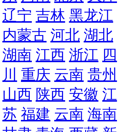
辽宁
吉林
黑龙江
内蒙古
河北
湖北
湖南
江西
浙江
四
川
重庆
云南
贵州
山西
陕西
安徽
江
苏
福建
云南
海南