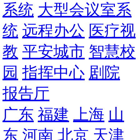
系统
大型会议室系
统
远程办公
医疗视
教
平安城市
智慧校
园
指挥中心
剧院
报告厅
广东
福建
上海
山
东
河南
北京
天津