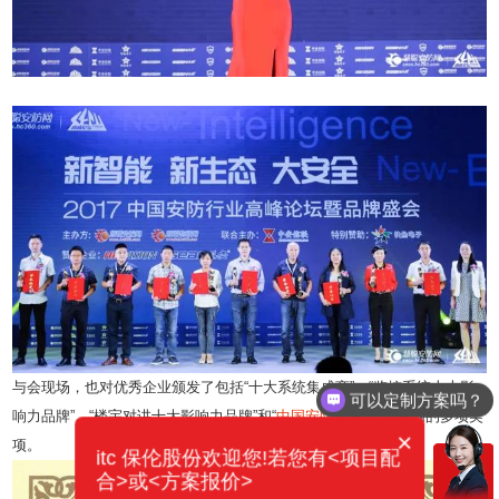
与会现场，也对优秀企业颁发了包括“十大系统集成商”、“监控系统十大影
可以定制方案吗？
响力品牌”、“楼宇对讲十大影响力品牌”和“
中国安防金牛奖
”等在内的多项奖
×
项。
itc 保伦股份欢迎您!若您有<项目配
合>或<方案报价>