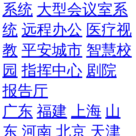
系统
大型会议室系
统
远程办公
医疗视
教
平安城市
智慧校
园
指挥中心
剧院
报告厅
广东
福建
上海
山
东
河南
北京
天津