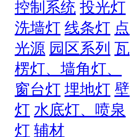
控制系统
投光灯
洗墙灯
线条灯
点
光源
园区系列
瓦
楞灯、墙角灯、
窗台灯
埋地灯
壁
灯
水底灯、喷泉
灯
辅材