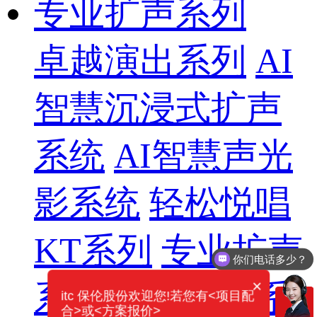
专业扩声系列
卓越演出系列
AI
智慧沉浸式扩声
系统
AI智慧声光
影系统
轻松悦唱
KT系列
专业扩声
你们电话多少？
需要产品报价
×
系列
专业音箱系
itc 保伦股份欢迎您!若您有<项目配
合>或<方案报价>