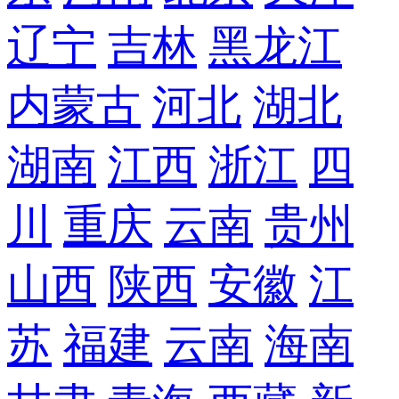
辽宁
吉林
黑龙江
内蒙古
河北
湖北
湖南
江西
浙江
四
川
重庆
云南
贵州
山西
陕西
安徽
江
苏
福建
云南
海南