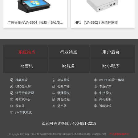
广播操作台VA-6504（规格：BA1/BA3/BB1）
HP1 （VA-6502 ) 系统控制器
系统站点
行业站点
用户后台
itc资讯
itc服务
itc小程序
视频会议
会议系统
itcHUB会议一体机
LED显示屏
公共广播
专业扩声
信号传输管理
录播系统
中控系统
分布式平台
舞台灯光
亮化照明
云会务
扬声器
智能建筑
pis车载系统
itc官网
咨询热线：400-991-2218
Copyright © 广东保伦电子股份有限公司
粤ICP备16106620号
粤公网安备44011302004771号
产品参数解释声明