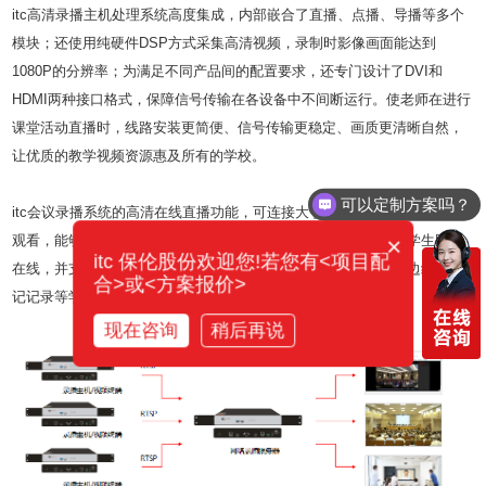
itc高清录播主机处理系统高度集成，内部嵌合了直播、点播、导播等多个
模块；还使用纯硬件DSP方式采集高清视频，录制时影像画面能达到
1080P的分辨率；为满足不同产品间的配置要求，还专门设计了DVI和
HDMI两种接口格式，保障信号传输在各设备中不间断运行。使老师在进行
课堂活动直播时，线路安装更简便、信号传输更稳定、画质更清晰自然，
让优质的教学视频资源惠及所有的学校。
可以定制方案吗？
itc会议录播系统的高清在线直播功能，可连接大于2000路并发直播及点播
观看，能够有效优化网络拥挤，达到稳定流畅的效果。实现多位学生同时
×
itc 保伦股份欢迎您!若您有<项目配
在线，并支持不同地域的学生在直播时进行问题在线讨论、边看边练、笔
合>或<方案报价>
记记录等学习需求。
现在咨询
稍后再说