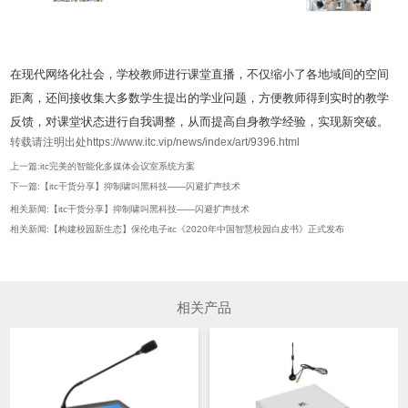
在现代网络化社会，学校教师进行课堂直播，不仅缩小了各地域间的空间
距离，还间接收集大多数学生提出的学业问题，方便教师得到实时的教学
反馈，对课堂状态进行自我调整，从而提高自身教学经验，实现新突破。
转载请注明出处https://www.itc.vip/news/index/art/9396.html
上一篇:itc完美的智能化多媒体会议室系统方案
下一篇:【itc干货分享】抑制啸叫黑科技——闪避扩声技术
相关新闻:【itc干货分享】抑制啸叫黑科技——闪避扩声技术
相关新闻:【构建校园新生态】保伦电子itc《2020年中国智慧校园白皮书》正式发布
相关产品